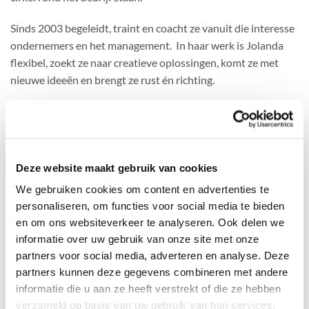
Sinds 2003 begeleidt, traint en coacht ze vanuit die interesse
ondernemers en het management. In haar werk is Jolanda
flexibel, zoekt ze naar creatieve oplossingen, komt ze met
nieuwe ideeën en brengt ze rust én richting.
Ze neemt de leiding wanneer dit nodig is, zorgt voor een
gezond tempo tijdens het veranderproces, houdt van
aanpakken en is zowel eerlijk als transparant. Hierdoor
weten anderen precies wat ze aan haar hebben.
Deze website maakt gebruik van cookies
We gebruiken cookies om content en advertenties te
Door haar jarenlange ervaring met
personaliseren, om functies voor social media te bieden
zowel bedrijfsovernames,
omgaan met generatieverschillen
en om ons websiteverkeer te analyseren. Ook delen we
én het ondernemerschap, weet ze wat ervoor nodig is om
informatie over uw gebruik van onze site met onze
ingrijpende veranderingen binnen bedrijven soepel te laten
partners voor social media, adverteren en analyse. Deze
verlopen
én de familie hierin mee te nemen.
partners kunnen deze gegevens combineren met andere
informatie die u aan ze heeft verstrekt of die ze hebben
Contact:
Bel
085-8771690
of
stuur Jolanda een e-mail
verzameld op basis van uw gebruik van hun services.