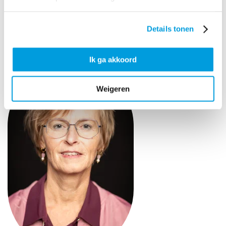
LinkedIn:
www.linkedin.com/in/jolandaoosterom
Details tonen
Ik ga akkoord
Weigeren