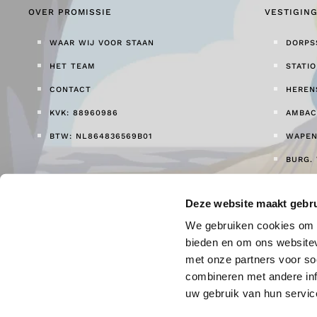
OVER PROMISSIE
VESTIGIN
WAAR WIJ VOOR STAAN
DORPS
HET TEAM
STATI
CONTACT
HEREN
KVK: 88960986
AMBAC
BTW: NL864836569B01
WAPEN
BURG.
Deze website maakt gebru
We gebruiken cookies om c
bieden en om ons websitev
met onze partners voor so
Privacy statement
| ©
2026
Promissie. All rights reserved..
combineren met andere inf
Share
uw gebruik van hun servic
Tweet