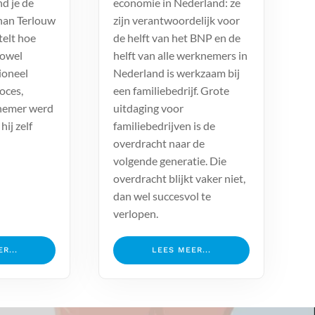
nd je de
economie in Nederland: ze
ohan Terlouw
zijn verantwoordelijk voor
telt hoe
de helft van het BNP en de
zowel
helft van alle werknemers in
ioneel
Nederland is werkzaam bij
roces,
een familiebedrijf. Grote
nemer werd
uitdaging voor
hij zelf
familiebedrijven is de
overdracht naar de
volgende generatie. Die
overdracht blijkt vaker niet,
dan wel succesvol te
verlopen.
R...
LEES MEER...