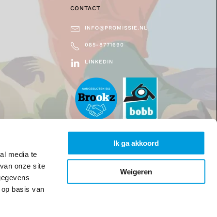
CONTACT
INFO@PROMISSIE.NL
085-8771690
LINKEDIN
Ik ga akkoord
al media te
van onze site
Weigeren
 gegevens
 op basis van